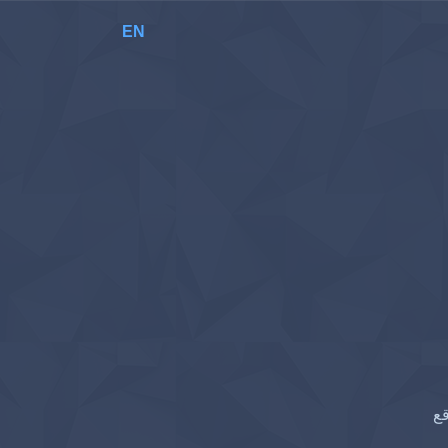
EN
قع