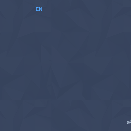
EN
قع