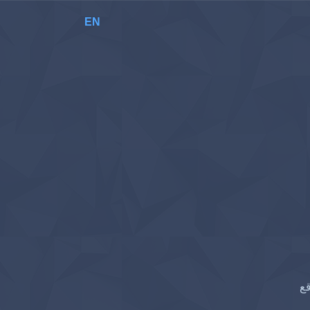
EN
قع