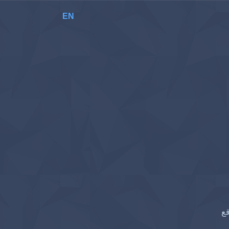
EN
قع