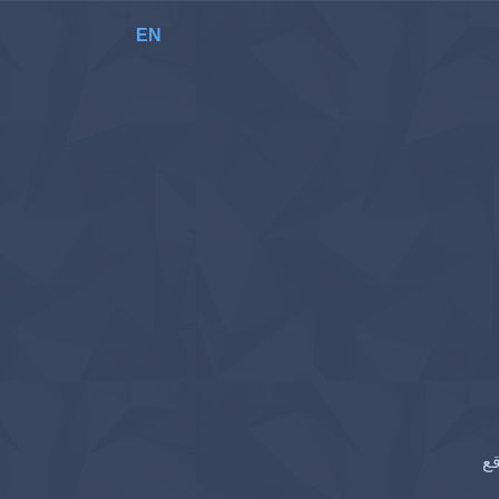
EN
قع