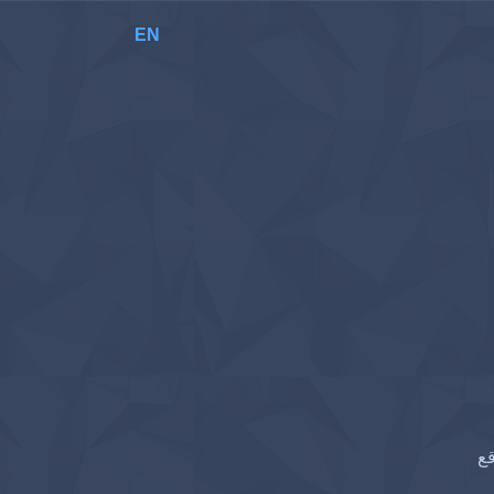
EN
قع