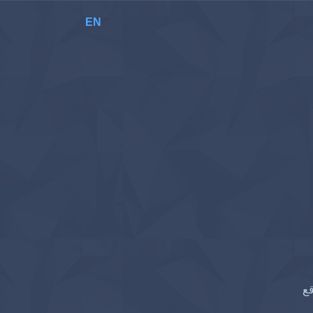
EN
قع