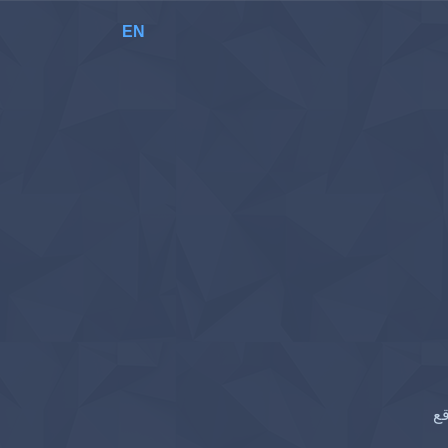
EN
قع